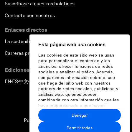
Suscríbase a nuestros boletines
Contacte con nosotros
Enlaces directos
La sostenibilidad en el Foro
Esta página web usa cookies
Carreras profesionales
Las cookies de este sitio web se usan
para personalizar el contenido y los
anuncios, ofrecer funciones de redes
Ediciones en otros idiomas
sociales y analizar el tráfico. Además,
compartimos información sobre el uso
EN
ES
中文
日本語
▪
▪
▪
que haga del sitio web con nuestros
partners de redes sociales, publicidad y
análisis web, quienes pueden
combinarla con otra información que les
haya proporcionado o que hayan
recopilado a partir del uso que haya
Denegar
hecho de sus servicios.
Política de privacidad y normas de uso
Permitir todas
Sitemap