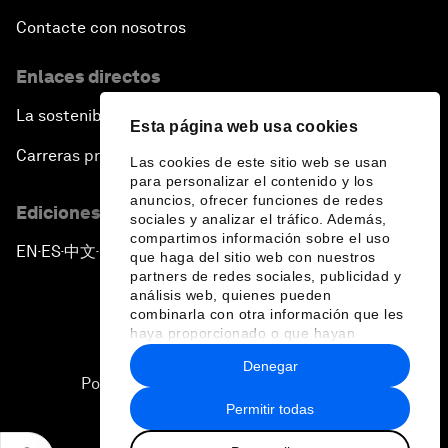
Contacte con nosotros
Enlaces directos
La sostenibilidad en el Foro
Esta página web usa cookies
Carreras profesionales
Las cookies de este sitio web se usan
para personalizar el contenido y los
anuncios, ofrecer funciones de redes
Ediciones en otros idiomas
sociales y analizar el tráfico. Además,
compartimos información sobre el uso
EN
ES
中文
日本語
▪
▪
▪
que haga del sitio web con nuestros
partners de redes sociales, publicidad y
análisis web, quienes pueden
combinarla con otra información que les
haya proporcionado o que hayan
recopilado a partir del uso que haya
Denegar
hecho de sus servicios.
Política de privacidad y normas de uso
Permitir todas
Sitemap