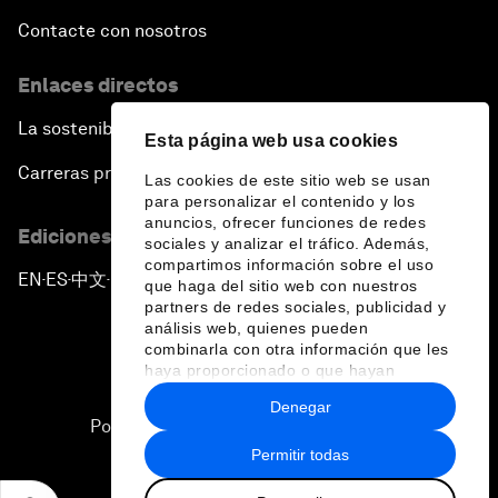
Contacte con nosotros
Enlaces directos
La sostenibilidad en el Foro
Esta página web usa cookies
Carreras profesionales
Las cookies de este sitio web se usan
para personalizar el contenido y los
anuncios, ofrecer funciones de redes
Ediciones en otros idiomas
sociales y analizar el tráfico. Además,
compartimos información sobre el uso
EN
ES
中文
日本語
▪
▪
▪
que haga del sitio web con nuestros
partners de redes sociales, publicidad y
análisis web, quienes pueden
combinarla con otra información que les
haya proporcionado o que hayan
recopilado a partir del uso que haya
Denegar
hecho de sus servicios.
Política de privacidad y normas de uso
Permitir todas
Sitemap