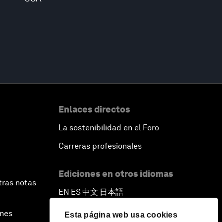
Enlaces directos
La sostenibilidad en el Foro
Carreras profesionales
Ediciones en otros idiomas
tras notas
EN
ES
中文
日本語
▪
▪
▪
ines
Esta página web usa cookies