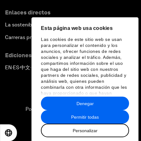
Enlaces directos
La sostenibilidad en el Foro
Esta página web usa cookies
Carreras profesionales
Las cookies de este sitio web se usan
para personalizar el contenido y los
anuncios, ofrecer funciones de redes
Ediciones en otros idiomas
sociales y analizar el tráfico. Además,
compartimos información sobre el uso
EN
ES
中文
日本語
▪
▪
▪
que haga del sitio web con nuestros
partners de redes sociales, publicidad y
análisis web, quienes pueden
combinarla con otra información que les
haya proporcionado o que hayan
recopilado a partir del uso que haya
Denegar
hecho de sus servicios.
Política de privacidad y normas de uso
Permitir todas
Sitemap
Personalizar
©
2026
Foro Económico Mundial
EN
ES
中文
日本語