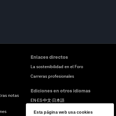
Enlaces directos
La sostenibilidad en el Foro
Carreras profesionales
Ediciones en otros idiomas
tras notas
EN
ES
中文
日本語
▪
▪
▪
ines
Esta página web usa cookies