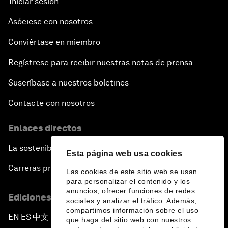
Iniciar sesión
Asóciese con nosotros
Conviértase en miembro
Regístrese para recibir nuestras notas de prensa
Suscríbase a nuestros boletines
Contacte con nosotros
Enlaces directos
La sostenibilidad en el Foro
Esta página web usa cookies
Carreras profesionales
Las cookies de este sitio web se usan
para personalizar el contenido y los
anuncios, ofrecer funciones de redes
Ediciones en otros idiomas
sociales y analizar el tráfico. Además,
compartimos información sobre el uso
EN
ES
中文
日本語
▪
▪
▪
que haga del sitio web con nuestros