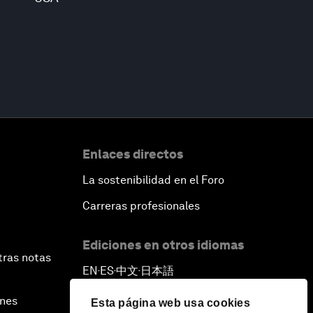
Enlaces directos
La sostenibilidad en el Foro
Carreras profesionales
Ediciones en otros idiomas
tras notas
EN
ES
中文
日本語
▪
▪
▪
ines
Esta página web usa cookies