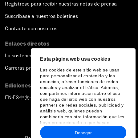
Regístrese para recibir nuestras notas de prensa
Suscríbase a nuestros boletines
Contacte con nosotros
Enlaces directos
La sostenibilidad en el Foro
Esta página web usa cookies
Carreras profesionales
Las cookies de este sitio web se usan
para personalizar el contenido y los
anuncios, ofrecer funciones de redes
Ediciones en otros idiomas
sociales y analizar el tráfico. Además,
compartimos información sobre el uso
EN
ES
中文
日本語
▪
▪
▪
que haga del sitio web con nuestros
partners de redes sociales, publicidad y
análisis web, quienes pueden
combinarla con otra información que les
haya proporcionado o que hayan
recopilado a partir del uso que haya
Denegar
hecho de sus servicios.