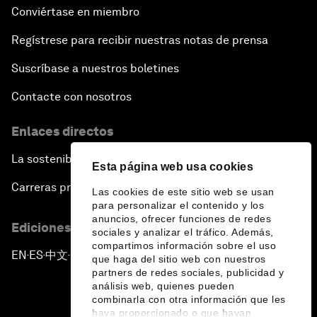
Conviértase en miembro
Regístrese para recibir nuestras notas de prensa
Suscríbase a nuestros boletines
Contacte con nosotros
Enlaces directos
La sostenibilidad en el Foro
Esta página web usa cookies
Carreras profesionales
Las cookies de este sitio web se usan
para personalizar el contenido y los
anuncios, ofrecer funciones de redes
Ediciones en otros idiomas
sociales y analizar el tráfico. Además,
compartimos información sobre el uso
EN
ES
中文
日本語
▪
▪
▪
que haga del sitio web con nuestros
partners de redes sociales, publicidad y
análisis web, quienes pueden
combinarla con otra información que les
haya proporcionado o que hayan