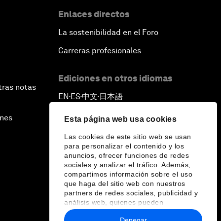
Enlaces directos
La sostenibilidad en el Foro
Carreras profesionales
Ediciones en otros idiomas
tras notas
EN
ES
中文
日本語
▪
▪
▪
ines
Esta página web usa cookies
Las cookies de este sitio web se usan
para personalizar el contenido y los
anuncios, ofrecer funciones de redes
sociales y analizar el tráfico. Además,
compartimos información sobre el uso
que haga del sitio web con nuestros
partners de redes sociales, publicidad y
análisis web, quienes pueden
combinarla con otra información que les
Denegar