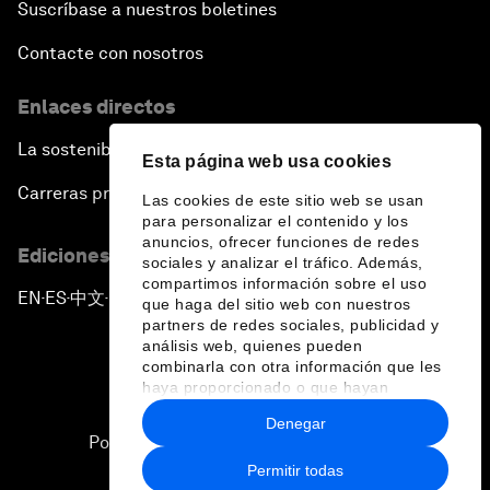
Suscríbase a nuestros boletines
Contacte con nosotros
Enlaces directos
La sostenibilidad en el Foro
Esta página web usa cookies
Carreras profesionales
Las cookies de este sitio web se usan
para personalizar el contenido y los
anuncios, ofrecer funciones de redes
Ediciones en otros idiomas
sociales y analizar el tráfico. Además,
compartimos información sobre el uso
EN
ES
中文
日本語
▪
▪
▪
que haga del sitio web con nuestros
partners de redes sociales, publicidad y
análisis web, quienes pueden
combinarla con otra información que les
haya proporcionado o que hayan
recopilado a partir del uso que haya
Denegar
hecho de sus servicios.
Política de privacidad y normas de uso
Permitir todas
Sitemap