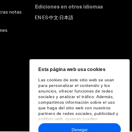
Ediciones en otros idiomas
tras notas
EN
ES
中文
日本語
▪
▪
▪
ines
Esta página web usa cookies
Las cookies de este sitio web se usan
para personalizar el contenido y los
anuncios, ofrecer funciones de redes
sociales y analizar el tráfico. Además,
compartimos información sobre el uso
que haga del sitio web con nuestros
partners de redes sociales, publicidad y
análisis web, quienes pueden
combinarla con otra información que les
Denegar
haya proporcionado o que hayan