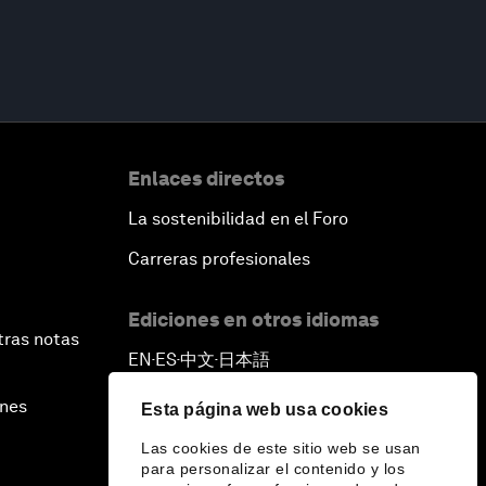
Enlaces directos
La sostenibilidad en el Foro
Carreras profesionales
Ediciones en otros idiomas
tras notas
EN
ES
中文
日本語
▪
▪
▪
ines
Esta página web usa cookies
Las cookies de este sitio web se usan
para personalizar el contenido y los