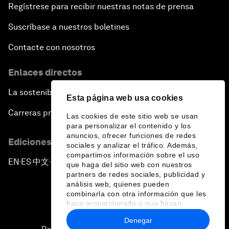
Regístrese para recibir nuestras notas de prensa
Suscríbase a nuestros boletines
Contacte con nosotros
Enlaces directos
La sostenibilidad en el Foro
Esta página web usa cookies
Carreras profesionales
Las cookies de este sitio web se usan
para personalizar el contenido y los
anuncios, ofrecer funciones de redes
Ediciones en otros idiomas
sociales y analizar el tráfico. Además,
compartimos información sobre el uso
EN
ES
中文
日本語
▪
▪
▪
que haga del sitio web con nuestros
partners de redes sociales, publicidad y
análisis web, quienes pueden
combinarla con otra información que les
haya proporcionado o que hayan
recopilado a partir del uso que haya
Denegar
hecho de sus servicios.