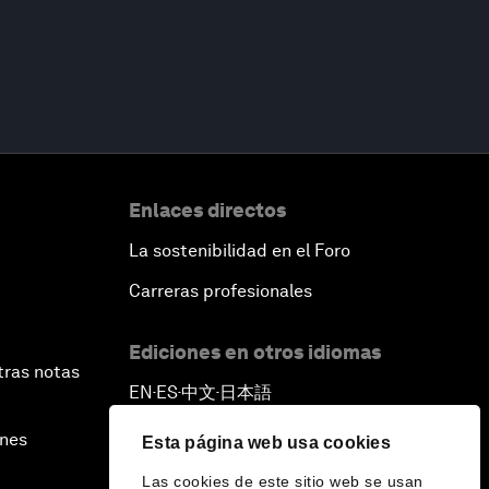
Enlaces directos
La sostenibilidad en el Foro
Carreras profesionales
Ediciones en otros idiomas
tras notas
EN
ES
中文
日本語
▪
▪
▪
ines
Esta página web usa cookies
Las cookies de este sitio web se usan