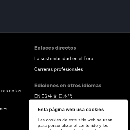
Enlaces directos
La sostenibilidad en el Foro
Carreras profesionales
Ediciones en otros idiomas
tras notas
EN
ES
中文
日本語
▪
▪
▪
ines
Esta página web usa cookies
Las cookies de este sitio web se usan
para personalizar el contenido y los