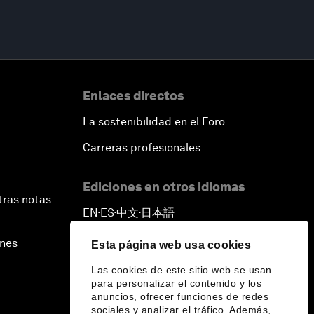
Enlaces directos
La sostenibilidad en el Foro
Carreras profesionales
Ediciones en otros idiomas
tras notas
EN
ES
中文
日本語
▪
▪
▪
ines
Esta página web usa cookies
Las cookies de este sitio web se usan
para personalizar el contenido y los
anuncios, ofrecer funciones de redes
sociales y analizar el tráfico. Además,