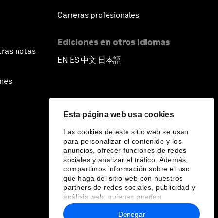
Carreras profesionales
Ediciones en otros idiomas
tras notas
EN
ES
中文
日本語
▪
▪
▪
ines
Esta página web usa cookies
Las cookies de este sitio web se usan
para personalizar el contenido y los
anuncios, ofrecer funciones de redes
sociales y analizar el tráfico. Además,
compartimos información sobre el uso
que haga del sitio web con nuestros
partners de redes sociales, publicidad y
análisis web, quienes pueden
combinarla con otra información que les
Denegar
haya proporcionado o que hayan