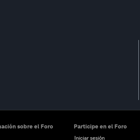
ación sobre el Foro
Participe en el Foro
Iniciar sesión