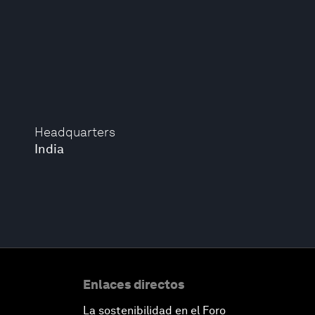
Headquarters
India
Enlaces directos
La sostenibilidad en el Foro