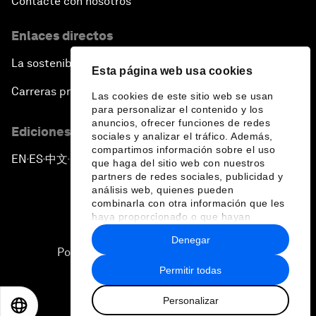
Contacte con nosotros
Enlaces directos
La sostenibilidad en el Foro
Esta página web usa cookies
Carreras profesionales
Las cookies de este sitio web se usan
para personalizar el contenido y los
anuncios, ofrecer funciones de redes
Ediciones en otros idiomas
sociales y analizar el tráfico. Además,
compartimos información sobre el uso
EN
ES
中文
日本語
▪
▪
▪
que haga del sitio web con nuestros
partners de redes sociales, publicidad y
análisis web, quienes pueden
combinarla con otra información que les
haya proporcionado o que hayan
recopilado a partir del uso que haya
Denegar
hecho de sus servicios.
Política de privacidad y normas de uso
Permitir todas
Sitemap
Personalizar
©
2026
Foro Económico Mundial
EN
ES
中文
日本語