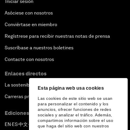
Iniciar sesión
Asóciese con nosotros
Conviértase en miembro
Regístrese para recibir nuestras notas de prensa
Suscríbase a nuestros boletines
Contacte con nosotros
Enlaces directos
La sostenibilidad en el Foro
Esta página web usa cookies
Carreras profesionales
Las cookies de este sitio web se usan
para personalizar el contenido y los
anuncios, ofrecer funciones de redes
Ediciones en otros idiomas
sociales y analizar el tráfico. Además,
compartimos información sobre el uso
EN
ES
中文
日本語
▪
▪
▪
que haga del sitio web con nuestros