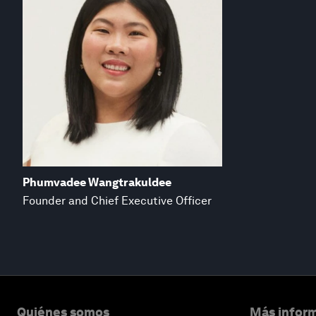
Phumvadee Wangtrakuldee
Founder and Chief Executive Officer
Quiénes somos
Más inform