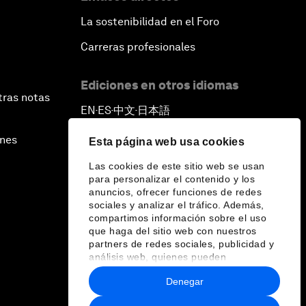
La sostenibilidad en el Foro
Carreras profesionales
Ediciones en otros idiomas
tras notas
EN
ES
中文
日本語
▪
▪
▪
ines
Esta página web usa cookies
Las cookies de este sitio web se usan
para personalizar el contenido y los
anuncios, ofrecer funciones de redes
sociales y analizar el tráfico. Además,
compartimos información sobre el uso
que haga del sitio web con nuestros
partners de redes sociales, publicidad y
análisis web, quienes pueden
combinarla con otra información que les
Denegar
haya proporcionado o que hayan
recopilado a partir del uso que haya