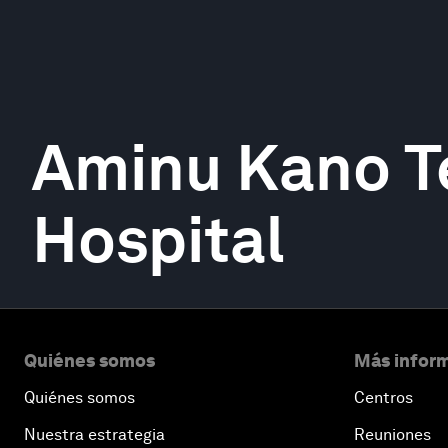
Aminu Kano T
Hospital
Quiénes somos
Más inform
Quiénes somos
Centros
Nuestra estrategia
Reuniones