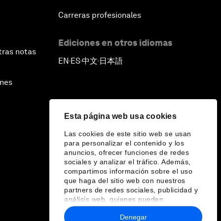
Carreras profesionales
Ediciones en otros idiomas
tras notas
EN
ES
中文
日本語
▪
▪
▪
ines
Esta página web usa cookies
Las cookies de este sitio web se usan
para personalizar el contenido y los
anuncios, ofrecer funciones de redes
sociales y analizar el tráfico. Además,
compartimos información sobre el uso
que haga del sitio web con nuestros
partners de redes sociales, publicidad y
análisis web, quienes pueden
combinarla con otra información que les
Denegar
haya proporcionado o que hayan