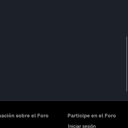
ación sobre el Foro
Participe en el Foro
Iniciar sesión