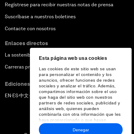
Regístrese para recibir nuestras notas de prensa
Suscríbase a nuestros boletines
Contacte con nosotros
Enlaces directos
La sostenibilidad en el Foro
Esta página web usa cookies
Carreras profesionales
Las cookies de este sitio web se usan
para personalizar el contenido y los
anuncios, ofrecer funciones de redes
Ediciones en otros idiomas
sociales y analizar el tráfico. Además,
compartimos información sobre el uso
EN
ES
中文
日本語
▪
▪
▪
que haga del sitio web con nuestros
partners de redes sociales, publicidad y
análisis web, quienes pueden
combinarla con otra información que les
haya proporcionado o que hayan
recopilado a partir del uso que haya
Denegar
hecho de sus servicios.