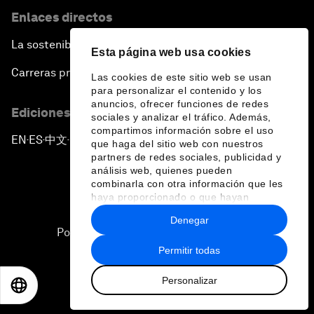
Enlaces directos
La sostenibilidad en el Foro
Esta página web usa cookies
Carreras profesionales
Las cookies de este sitio web se usan
para personalizar el contenido y los
anuncios, ofrecer funciones de redes
Ediciones en otros idiomas
sociales y analizar el tráfico. Además,
compartimos información sobre el uso
EN
ES
中文
日本語
▪
▪
▪
que haga del sitio web con nuestros
partners de redes sociales, publicidad y
análisis web, quienes pueden
combinarla con otra información que les
haya proporcionado o que hayan
recopilado a partir del uso que haya
Denegar
hecho de sus servicios.
Política de privacidad y normas de uso
Permitir todas
Sitemap
Personalizar
©
2026
Foro Económico Mundial
EN
ES
中文
日本語