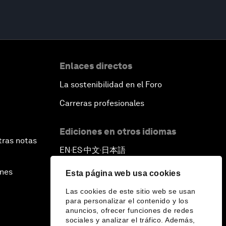
Enlaces directos
La sostenibilidad en el Foro
Carreras profesionales
Ediciones en otros idiomas
tras notas
EN
ES
中文
日本語
▪
▪
▪
ines
Esta página web usa cookies
Las cookies de este sitio web se usan
para personalizar el contenido y los
anuncios, ofrecer funciones de redes
sociales y analizar el tráfico. Además,