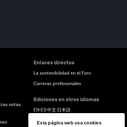
Enlaces directos
La sostenibilidad en el Foro
Carreras profesionales
Ediciones en otros idiomas
tras notas
EN
ES
中文
日本語
▪
▪
▪
ines
Esta página web usa cookies