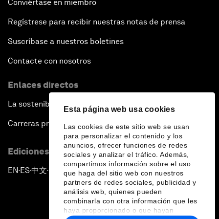
Conviértase en miembro
Regístrese para recibir nuestras notas de prensa
Suscríbase a nuestros boletines
Contacte con nosotros
Enlaces directos
La sostenibilidad en el Foro
Esta página web usa cookies
Carreras profesionales
Las cookies de este sitio web se usan
para personalizar el contenido y los
anuncios, ofrecer funciones de redes
Ediciones en otros idiomas
sociales y analizar el tráfico. Además,
compartimos información sobre el uso
EN
ES
中文
日本語
▪
▪
▪
que haga del sitio web con nuestros
partners de redes sociales, publicidad y
análisis web, quienes pueden
combinarla con otra información que les
haya proporcionado o que hayan