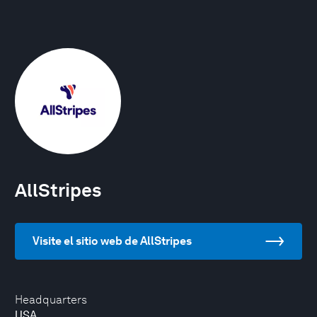
AllStripes
Visite el sitio web de AllStripes
Headquarters
USA