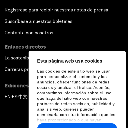
Regístrese para recibir nuestras notas de prensa
Suscríbase a nuestros boletines
Contacte con nosotros
Enlaces directos
La sostenibilidad en el Foro
Esta página web usa cookies
Carreras profesionales
Las cookies de este sitio web se usan
para personalizar el contenido y los
anuncios, ofrecer funciones de redes
Ediciones en otros idiomas
sociales y analizar el tráfico. Además,
compartimos información sobre el uso
EN
ES
中文
日本語
▪
▪
▪
que haga del sitio web con nuestros
partners de redes sociales, publicidad y
análisis web, quienes pueden
combinarla con otra información que les
haya proporcionado o que hayan
recopilado a partir del uso que haya