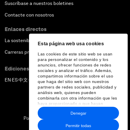
Suscríbase a nuestros boletines
Contacte con nosotros
Enlaces directos
La sostenibilidad en el Foro
Esta página web usa cookies
Carreras profesionales
Las cookies de este sitio web se usan
para personalizar el contenido y los
anuncios, ofrecer funciones de redes
Ediciones en otros idiomas
sociales y analizar el tráfico. Además,
compartimos información sobre el uso
EN
ES
中文
日本語
▪
▪
▪
que haga del sitio web con nuestros
partners de redes sociales, publicidad y
análisis web, quienes pueden
combinarla con otra información que les
haya proporcionado o que hayan
recopilado a partir del uso que haya
Denegar
hecho de sus servicios.
Política de privacidad y normas de uso
Permitir todas
Sitemap