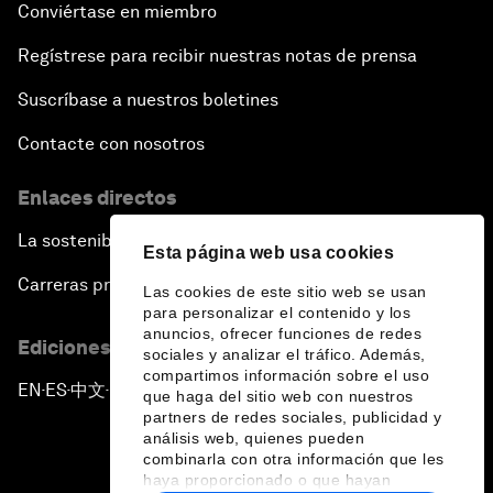
Conviértase en miembro
Regístrese para recibir nuestras notas de prensa
Suscríbase a nuestros boletines
Contacte con nosotros
Enlaces directos
La sostenibilidad en el Foro
Esta página web usa cookies
Carreras profesionales
Las cookies de este sitio web se usan
para personalizar el contenido y los
anuncios, ofrecer funciones de redes
Ediciones en otros idiomas
sociales y analizar el tráfico. Además,
compartimos información sobre el uso
EN
ES
中文
日本語
▪
▪
▪
que haga del sitio web con nuestros
partners de redes sociales, publicidad y
análisis web, quienes pueden
combinarla con otra información que les
haya proporcionado o que hayan