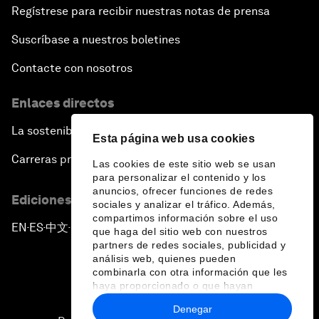
Regístrese para recibir nuestras notas de prensa
Suscríbase a nuestros boletines
Contacte con nosotros
Enlaces directos
La sostenibilidad en el Foro
Esta página web usa cookies
Carreras profesionales
Las cookies de este sitio web se usan
para personalizar el contenido y los
anuncios, ofrecer funciones de redes
Ediciones en otros idiomas
sociales y analizar el tráfico. Además,
compartimos información sobre el uso
EN
ES
中文
日本語
▪
▪
▪
que haga del sitio web con nuestros
partners de redes sociales, publicidad y
análisis web, quienes pueden
combinarla con otra información que les
haya proporcionado o que hayan
recopilado a partir del uso que haya
Denegar
hecho de sus servicios.