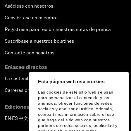
Asóciese con nosotros
Conviértase en miembro
Regístrese para recibir nuestras notas de prensa
Suscríbase a nuestros boletines
Contacte con nosotros
Enlaces directos
La sostenibilidad en el Foro
Esta página web usa cookies
Carreras profesionales
Las cookies de este sitio web se usan
para personalizar el contenido y los
anuncios, ofrecer funciones de redes
Ediciones en otros idiomas
sociales y analizar el tráfico. Además,
compartimos información sobre el uso
EN
ES
中文
日本語
▪
▪
▪
que haga del sitio web con nuestros
partners de redes sociales, publicidad y