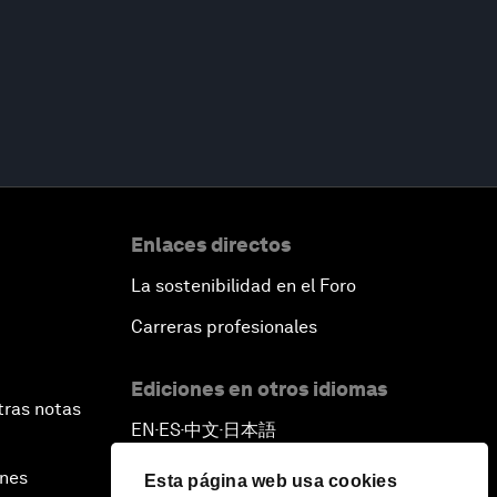
Enlaces directos
La sostenibilidad en el Foro
Carreras profesionales
Ediciones en otros idiomas
tras notas
EN
ES
中文
日本語
▪
▪
▪
ines
Esta página web usa cookies