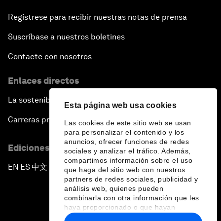
Regístrese para recibir nuestras notas de prensa
Suscríbase a nuestros boletines
Contacte con nosotros
Enlaces directos
La sostenibilidad en el Foro
Esta página web usa cookies
Carreras profesionales
Las cookies de este sitio web se usan
para personalizar el contenido y los
anuncios, ofrecer funciones de redes
Ediciones en otros idiomas
sociales y analizar el tráfico. Además,
compartimos información sobre el uso
EN
ES
中文
日本語
▪
▪
▪
que haga del sitio web con nuestros
partners de redes sociales, publicidad y
análisis web, quienes pueden
combinarla con otra información que les
haya proporcionado o que hayan
recopilado a partir del uso que haya