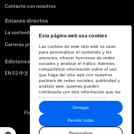
Contacte con nosotros
Enlaces directos
La sostenibilidad en el Foro
Esta página web usa cookies
Carreras profesionales
Las cookies de este sitio web se usan
para personalizar el contenido y los
anuncios, ofrecer funciones de redes
Ediciones en otros idiomas
sociales y analizar el tráfico. Además,
compartimos información sobre el uso
EN
ES
中文
日本語
▪
▪
▪
que haga del sitio web con nuestros
partners de redes sociales, publicidad y
análisis web, quienes pueden
combinarla con otra información que les
haya proporcionado o que hayan
recopilado a partir del uso que haya
Denegar
hecho de sus servicios.
Política de privacidad y normas de uso
Permitir todas
Sitemap
Personalizar