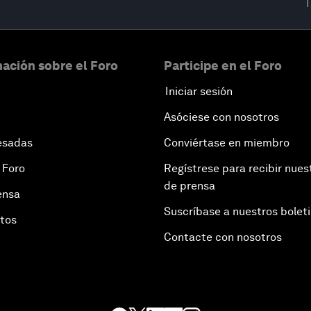
ación sobre el Foro
Participe en el Foro
Iniciar sesión
Asóciese con nosotros
esadas
Conviértase en miembro
 Foro
Regístrese para recibir nues
de prensa
ensa
Suscríbase a nuestros bolet
otos
Contacte con nosotros