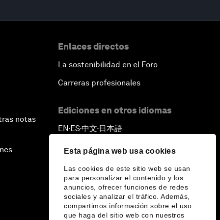
Enlaces directos
La sostenibilidad en el Foro
Carreras profesionales
Ediciones en otros idiomas
tras notas
EN
ES
中文
日本語
▪
▪
▪
ines
Esta página web usa cookies
Las cookies de este sitio web se usan
para personalizar el contenido y los
anuncios, ofrecer funciones de redes
sociales y analizar el tráfico. Además,
compartimos información sobre el uso
que haga del sitio web con nuestros