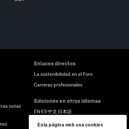
Enlaces directos
La sostenibilidad en el Foro
Carreras profesionales
Ediciones en otros idiomas
tras notas
EN
ES
中文
日本語
▪
▪
▪
ines
Esta página web usa cookies