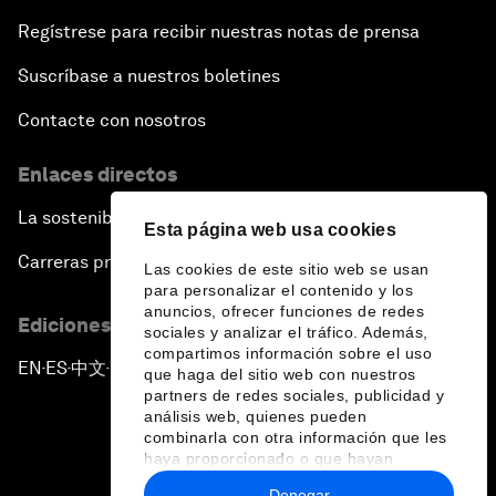
Regístrese para recibir nuestras notas de prensa
Suscríbase a nuestros boletines
Contacte con nosotros
Enlaces directos
La sostenibilidad en el Foro
Esta página web usa cookies
Carreras profesionales
Las cookies de este sitio web se usan
para personalizar el contenido y los
anuncios, ofrecer funciones de redes
Ediciones en otros idiomas
sociales y analizar el tráfico. Además,
compartimos información sobre el uso
EN
ES
中文
日本語
▪
▪
▪
que haga del sitio web con nuestros
partners de redes sociales, publicidad y
análisis web, quienes pueden
combinarla con otra información que les
haya proporcionado o que hayan
recopilado a partir del uso que haya
Denegar