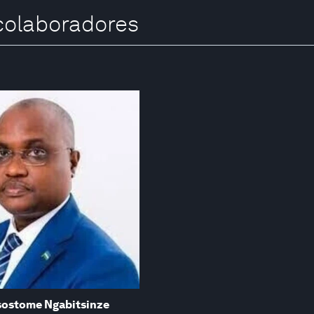
 colaboradores
sostome Ngabitsinze