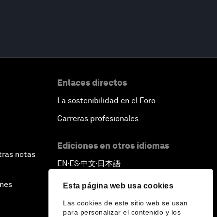
Enlaces directos
La sostenibilidad en el Foro
Carreras profesionales
Ediciones en otros idiomas
tras notas
EN
ES
中文
日本語
▪
▪
▪
ines
Esta página web usa cookies
Las cookies de este sitio web se usan
para personalizar el contenido y los