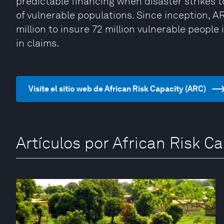
predictable financing when disaster strikes t
of vulnerable populations. Since inception, 
million to insure 72 million vulnerable peopl
in claims.
Visite el sitio web de African Risk Capacity (ARC)
Artículos por African Risk C