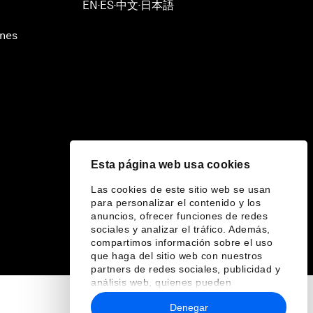
EN
ES
中文
日本語
▪
▪
▪
ines
Esta página web usa cookies
Las cookies de este sitio web se usan
para personalizar el contenido y los
anuncios, ofrecer funciones de redes
sociales y analizar el tráfico. Además,
compartimos información sobre el uso
que haga del sitio web con nuestros
partners de redes sociales, publicidad y
análisis web, quienes pueden
combinarla con otra información que les
Denegar
haya proporcionado o que hayan