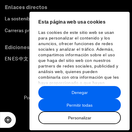
Enlaces directos
La sostenibilidad en el Foro
Esta página web usa cookies
Carreras profesionales
Las cookies de este sitio web se usan
para personalizar el contenido y los
anuncios, ofrecer funciones de redes
Ediciones en otros idiomas
sociales y analizar el tráfico. Además,
compartimos información sobre el uso
EN
ES
中文
日本語
▪
▪
▪
que haga del sitio web con nuestros
partners de redes sociales, publicidad y
análisis web, quienes pueden
combinarla con otra información que les
haya proporcionado o que hayan
recopilado a partir del uso que haya
Denegar
hecho de sus servicios.
Política de privacidad y normas de uso
Permitir todas
Sitemap
Personalizar
©
2026
Foro Económico Mundial
EN
ES
中文
日本語