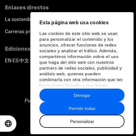
Enlaces directos
La sostenibilidad en el Foro
Esta página web usa cookies
Carreras profesionales
Las cookies de este sitio web se usan
para personalizar el contenido y los
anuncios, ofrecer funciones de redes
Ediciones en otros idiomas
sociales y analizar el tráfico. Además,
compartimos información sobre el uso
EN
ES
中文
日本語
▪
▪
▪
que haga del sitio web con nuestros
partners de redes sociales, publicidad y
análisis web, quienes pueden
combinarla con otra información que les
haya proporcionado o que hayan
recopilado a partir del uso que haya
Denegar
hecho de sus servicios.
Política de privacidad y normas de uso
Permitir todas
Sitemap
Personalizar
©
2026
Foro Económico Mundial
EN
ES
中文
日本語