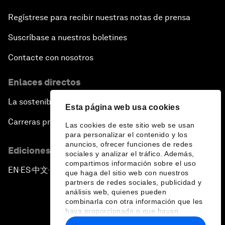
Regístrese para recibir nuestras notas de prensa
Suscríbase a nuestros boletines
Contacte con nosotros
Enlaces directos
La sostenibilidad en el Foro
Esta página web usa cookies
Carreras profesionales
Las cookies de este sitio web se usan
para personalizar el contenido y los
anuncios, ofrecer funciones de redes
Ediciones en otros idiomas
sociales y analizar el tráfico. Además,
compartimos información sobre el uso
EN
ES
中文
日本語
▪
▪
▪
que haga del sitio web con nuestros
partners de redes sociales, publicidad y
análisis web, quienes pueden
combinarla con otra información que les
haya proporcionado o que hayan
recopilado a partir del uso que haya