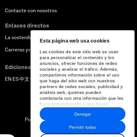
Contacte con nosotros
Enlaces directos
La sostenibilidad en el Foro
Esta página web usa cookies
Carreras profesionales
Las cookies de este sitio web se usan
para personalizar el contenido y los
anuncios, ofrecer funciones de redes
Ediciones en otros idiomas
sociales y analizar el tráfico. Además,
compartimos información sobre el uso
EN
ES
中文
日本語
▪
▪
▪
que haga del sitio web con nuestros
partners de redes sociales, publicidad y
análisis web, quienes pueden
combinarla con otra información que les
haya proporcionado o que hayan
recopilado a partir del uso que haya
Denegar
hecho de sus servicios.
Política de privacidad y normas de uso
Permitir todas
Sitemap