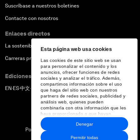
Suscríbase a nuestros boletines
Contacte con nosotros
Enlaces directos
La sostenibilidad en el Foro
Esta página web usa cookies
Carreras profesionales
Las cookies de este sitio web se usan
para personalizar el contenido y los
anuncios, ofrecer funciones de redes
Ediciones en otros idiomas
sociales y analizar el tráfico. Además,
compartimos información sobre el uso
EN
ES
中文
日本語
▪
▪
▪
que haga del sitio web con nuestros
partners de redes sociales, publicidad y
análisis web, quienes pueden
combinarla con otra información que les
haya proporcionado o que hayan
recopilado a partir del uso que haya
Denegar
hecho de sus servicios.
Política de privacidad y normas de uso
Permitir todas