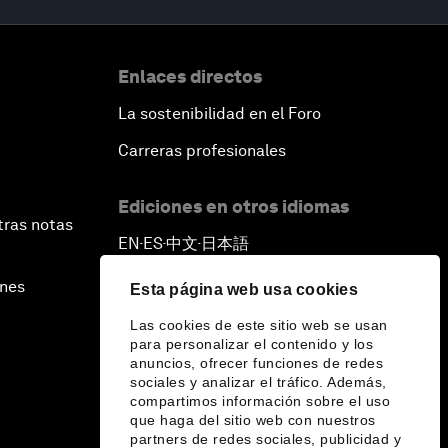
Enlaces directos
La sostenibilidad en el Foro
Carreras profesionales
Ediciones en otros idiomas
tras notas
EN
ES
中文
日本語
▪
▪
▪
ines
Esta página web usa cookies
Las cookies de este sitio web se usan
para personalizar el contenido y los
anuncios, ofrecer funciones de redes
sociales y analizar el tráfico. Además,
compartimos información sobre el uso
que haga del sitio web con nuestros
partners de redes sociales, publicidad y