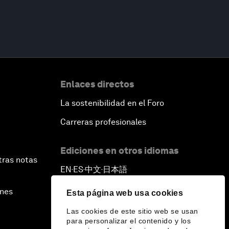
Enlaces directos
La sostenibilidad en el Foro
Carreras profesionales
Ediciones en otros idiomas
tras notas
EN
ES
中文
日本語
▪
▪
▪
ines
Esta página web usa cookies
Las cookies de este sitio web se usan
para personalizar el contenido y los