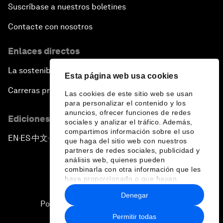
Suscríbase a nuestros boletines
Contacte con nosotros
Enlaces directos
La sostenibilidad en el Foro
Esta página web usa cookies
Carreras profesionales
Las cookies de este sitio web se usan
para personalizar el contenido y los
anuncios, ofrecer funciones de redes
Ediciones en otros idiomas
sociales y analizar el tráfico. Además,
compartimos información sobre el uso
EN
ES
中文
日本語
▪
▪
▪
que haga del sitio web con nuestros
partners de redes sociales, publicidad y
análisis web, quienes pueden
combinarla con otra información que les
haya proporcionado o que hayan
recopilado a partir del uso que haya
Denegar
hecho de sus servicios.
Política de privacidad y normas de uso
Permitir todas
Sitemap